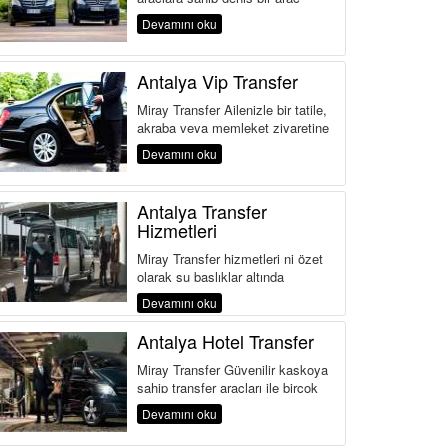
filosuna sahiptir. Ayrıca şehir içi...
Devamını oku
Antalya Vip Transfer
Miray Transfer Ailenizle bir tatile,
akraba veya memleket ziyaretine
gideceğiniz anda günübirlik dahi
Devamını oku
olsa g&...
Antalya Transfer
Hizmetleri
Miray Transfer hizmetleri ni özet
olarak şu başlıklar altında
sıralayabiliriz. Antalya da Ailenizle
Devamını oku
bir tatile, ak...
Antalya Hotel Transfer
Miray Transfer Güvenilir kaskoya
sahip transfer araçları ile birçok
alanda hizmet veren Antalya...
Devamını oku