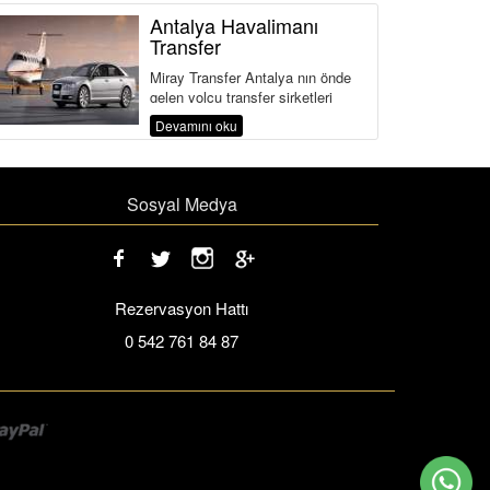
Antalya Havalimanı
Transfer
Miray Transfer Antalya nın önde
gelen yolcu transfer şirketleri
arasında yer edinmeyi başarmış
Devamını oku
bir Antalya ha...
Sosyal Medya
Rezervasyon Hattı
0 542 761 84 87