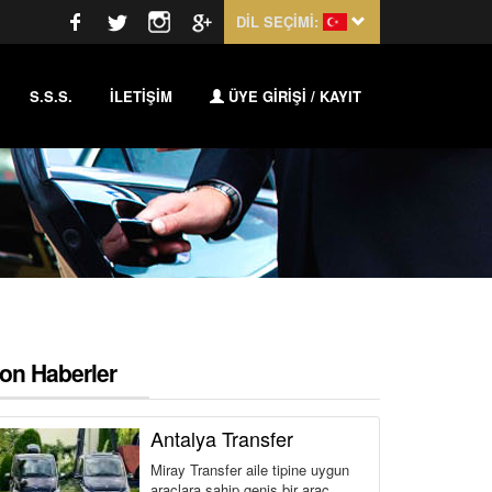
DİL SEÇİMİ:
S.S.S.
İLETİŞİM
ÜYE GİRİŞİ / KAYIT
on Haberler
Antalya Transfer
Miray Transfer aile tipine uygun
araçlara sahip geniş bir araç