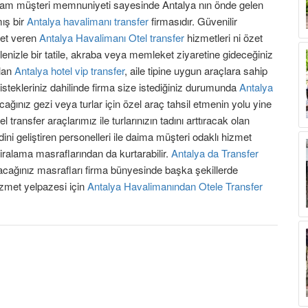
sağlam müşteri memnuniyeti sayesinde Antalya nın önde gelen
mış bir
Antalya havalimanı transfer
firmasıdır. Güvenilir
met veren
Antalya Havalimanı Otel transfer
hizmetleri ni özet
Ailenizle bir tatile, akraba veya memleket ziyaretine gideceğiniz
olan
Antalya hotel vip transfer
, aile tipine uygun araçlara sahip
m istekleriniz dahilinde firma size istediğiniz durumunda
Antalya
ınız gezi veya turlar için özel araç tahsil etmenin yolu yine
transfer araçlarımız ile turlarınızın tadını arttıracak olan
ndini geliştiren personelleri ile daima müşteri odaklı hizmet
iralama masraflarından da kurtarabilir.
Antalya da Transfer
 yapacağınız masrafları firma bünyesinde başka şekillerde
izmet yelpazesi için
Antalya Havalimanından Otele Transfer