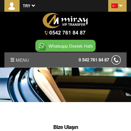
TRY
Whatsapp Destek Hattı
0 542 761 84 87
MENU
ANASAYFA
HAKKIMIZDA
TRANSFER KOŞULLARI
S.S.S.
Bize Ulaşın