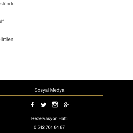
 üstünde
lf
irtilen
Sosyal Medya
Rezervasyon Hattı
0 542 761 84 87