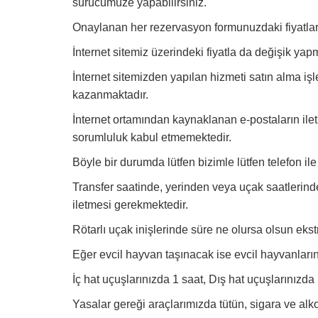
sürücümüze yapabilirsiniz.
Onaylanan her rezervasyon formunuzdaki fiyatlar 
İnternet sitemiz üzerindeki fiyatla da değişik yap
İnternet sitemizden yapılan hizmeti satın alma işl
kazanmaktadır.
İnternet ortamından kaynaklanan e-postaların ileti
sorumluluk kabul etmemektedir.
Böyle bir durumda lütfen bizimle lütfen telefon ile
Transfer saatinde, yerinden veya uçak saatlerind
iletmesi gerekmektedir.
Rötarlı uçak inişlerinde süre ne olursa olsun ekstr
Eğer evcil hayvan taşınacak ise evcil hayvanları
İç hat uçuşlarınızda 1 saat, Dış hat uçuşlarınız
Yasalar gereği araçlarımızda tütün, sigara ve alk