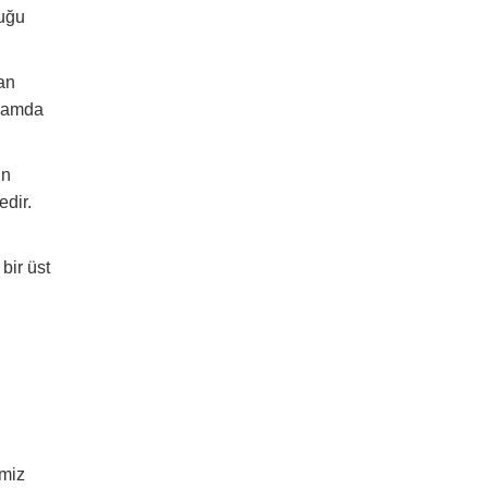
tuğu
an
nlamda
un
dir.
bir üst
imiz