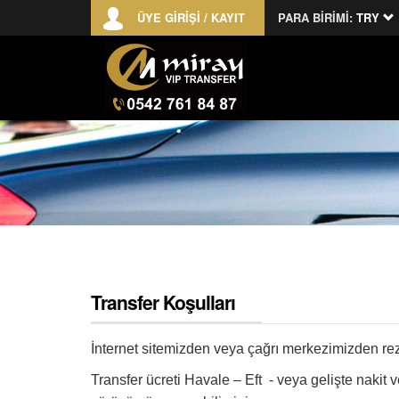
ÜYE GİRİŞİ / KAYIT
PARA BİRİMİ:
TRY
Transfer Koşulları
İnternet sitemizden veya çağrı merkezimizden reze
Transfer ücreti Havale – Eft - veya gelişte nakit