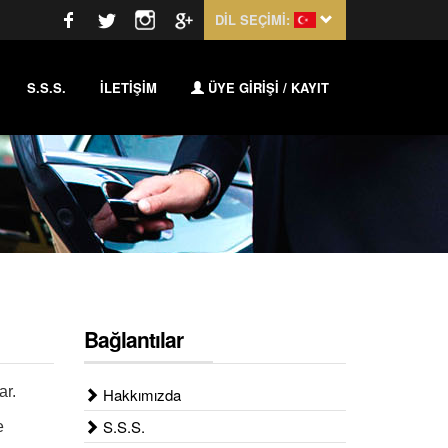
DİL SEÇİMİ:
S.S.S.
İLETİŞİM
ÜYE GİRİŞİ / KAYIT
Bağlantılar
ar.
Hakkımızda
S.S.S.
e