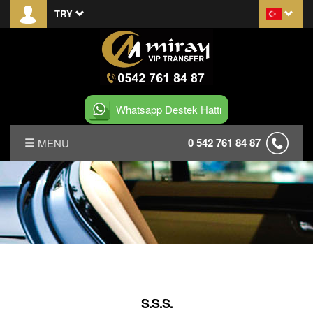
TRY
Whatsapp Destek Hattı
0 542 761 84 87
MENU
ANASAYFA
HAKKIMIZDA
TRANSFER KOŞULLARI
S.S.S.
S.S.S.