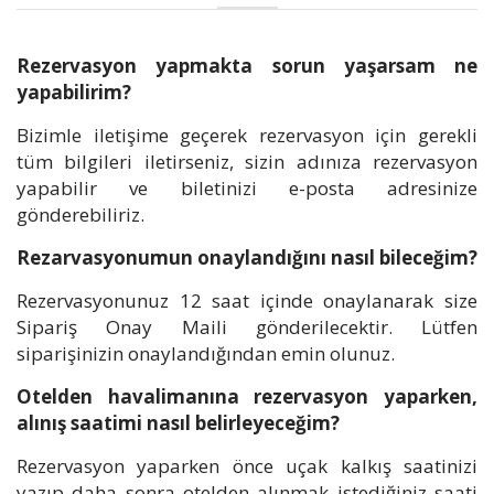
İLETİŞİM
ÜYE GİRİŞİ / KAYIT
Rezervasyon yapmakta sorun yaşarsam ne
yapabilirim?
Bizimle iletişime geçerek rezervasyon için gerekli
tüm bilgileri iletirseniz, sizin adınıza rezervasyon
yapabilir ve biletinizi e-posta adresinize
gönderebiliriz.
Rezarvasyonumun onaylandığını nasıl bileceğim?
Rezervasyonunuz 12 saat içinde onaylanarak size
Sipariş Onay Maili gönderilecektir. Lütfen
siparişinizin onaylandığından emin olunuz.
Otelden havalimanına rezervasyon yaparken,
alınış saatimi nasıl belirleyeceğim?
Rezervasyon yaparken önce uçak kalkış saatinizi
yazıp daha sonra otelden alınmak istediğiniz saati